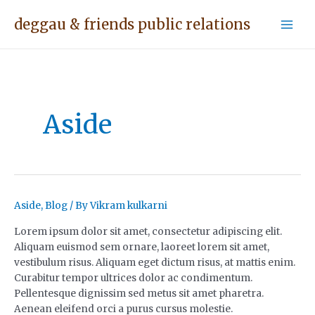
Skip
Mai
deggau & friends public relations
to
Men
content
Aside
Aside
Aside
,
Blog
/ By
Vikram kulkarni
1
Lorem ipsum dolor sit amet, consectetur adipiscing elit.
Aliquam euismod sem ornare, laoreet lorem sit amet,
vestibulum risus. Aliquam eget dictum risus, at mattis enim.
Curabitur tempor ultrices dolor ac condimentum.
Pellentesque dignissim sed metus sit amet pharetra.
Aenean eleifend orci a purus cursus molestie.