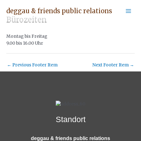
Skip
Post
Mai
deggau & friends public relations
to
navigation
Men
content
Bürozeiten
Montag bis Freitag
9.00 bis 16.00 Uhr
←
Previous Footer Item
Next Footer Item
→
Standort
deggau & friends public relations