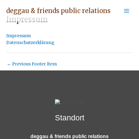
Skip
Post
Mai
deggau & friends public relations
to
navigation
Men
content
Impressum
Impressum
Datenschutzerklärung
←
Previous Footer Item
Standort
deggau & friends public relations