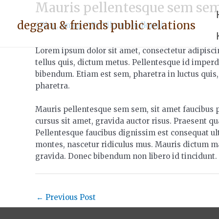
Mauris pellentesque sem sem
Skip
Post
to
navigation
deggau & friends public relations
/
Blog
,
image
/ By
Vikram kulkarni
content
Lorem ipsum dolor sit amet, consectetur adipiscin
tellus quis, dictum metus. Pellentesque id imperd
bibendum.
Etiam est sem, pharetra in luctus quis,
pharetra.
Mauris pellentesque sem sem, sit amet faucibus pur
cursus sit amet, gravida auctor risus. Praesent qu
Pellentesque faucibus dignissim est consequat ul
montes, nascetur ridiculus mus. Mauris dictum m
gravida. Donec bibendum non libero id tincidunt.
←
Previous Post