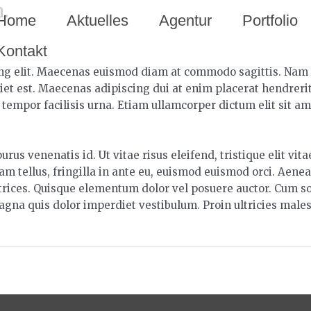
.
Home
Aktuelles
Agentur
Portfolio
Kontakt
g elit. Maecenas euismod diam at commodo sagittis. Nam id 
iet est. Maecenas adipiscing dui at enim placerat hendreri
 tempor facilisis urna. Etiam ullamcorper dictum elit sit a
us venenatis id. Ut vitae risus eleifend, tristique elit vit
am tellus, fringilla in ante eu, euismod euismod orci. Aenea
trices. Quisque elementum dolor vel posuere auctor. Cum so
agna quis dolor imperdiet vestibulum. Proin ultricies ma