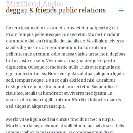
MixCloud Audio
Skip
Post
Mai
deggau & friends public relations
to
navigation
/
Audio
,
Blog
/ By
Vikram kulkarni
Men
content
Lorem ipsum dolor sit amet, consectetur adipiscing elit.
Proin tempus pellentesque consectetur. Morbi tincidunt
commodo dui, eu fringilla dui iaculis ac. Vestibulum viverra
iaculis dignissim. Ut condimentum, tortor rutrum
pellentesque pretium, odio massa varius urna, non dapibus
tortor justo eu sem.
Vivamus at magna nec justo porta
dignissim. Quisque at molestie nulla. Duis at tempus justo,
eget molestie turpis. Nunc eu ligula volutpat, aliquam ligula
sed, tempus neque. Donec quis eleifend nisi. Curabitur
tristique lorem nec tincidunt consectetur. Suspendisse
risus leo, iaculis ut hendrerit et, viverra nec ipsum. In
viverra dui quis fringilla rutrum. Morbi ut lobortis mauris.
Sed aliquam aliquam suscipit.
Morbi vitae ligula sed mi cursus tincidunt nec a turpis.
Morbi sem lacus, euismod at sollicitudin ac, pulvinar a felis.
Integer vehicula massa ipsum, at condimentum diam