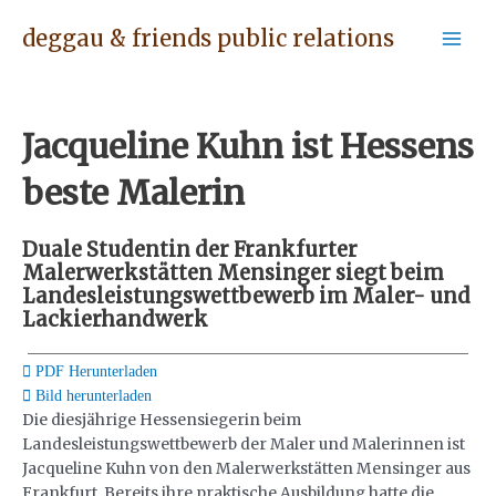
Skip
Post
Mai
deggau & friends public relations
to
navigation
Men
content
Jacqueline Kuhn ist Hessens
beste Malerin
Duale Studentin der Frankfurter
Malerwerkstätten Mensinger siegt beim
Landesleistungswettbewerb im Maler- und
Lackierhandwerk
PDF Herunterladen
Bild herunterladen
Die diesjährige Hessensiegerin beim
Landesleistungswettbewerb der Maler und Malerinnen ist
Jacqueline Kuhn von den Malerwerkstätten Mensinger aus
Frankfurt. Bereits ihre praktische Ausbildung hatte die