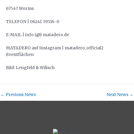
67547 Worms
TELEFON | 06241 39516-0
E-MAIL | info (@) matadero.de
MATADERO auf Instagram | matadero_official2
Eventflächen
Bild: Lengfeld & Wilisch
←
Previous News
Next News
→