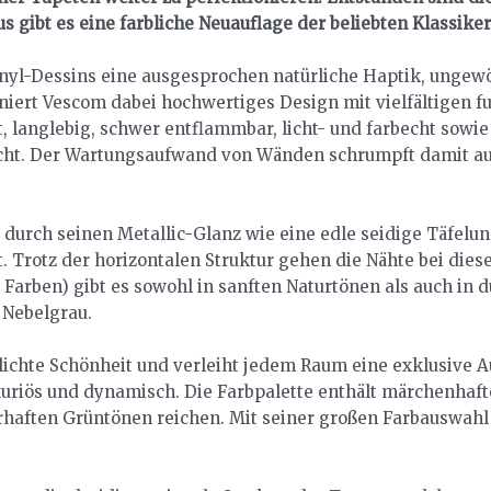
us gibt es eine farbliche Neuauflage der beliebten Klassike
nyl-Dessins eine ausgesprochen natürliche Haptik, ungewöh
iert Vescom dabei hochwertiges Design mit vielfältigen fu
 langlebig, schwer entflammbar, licht- und farbecht sowie 
eicht. Der Wartungsaufwand von Wänden schrumpft damit a
t durch seinen Metallic-Glanz wie eine edle seidige Täfel
 Trotz der horizontalen Struktur gehen die Nähte bei die
23 Farben) gibt es sowohl in sanften Naturtönen als auch in
 Nebelgrau.
lichte Schönheit und verleiht jedem Raum eine exklusive 
uriös und dynamisch. Die Farbpalette enthält märchenhaf
rhaften Grüntönen reichen. Mit seiner großen Farbauswahl v