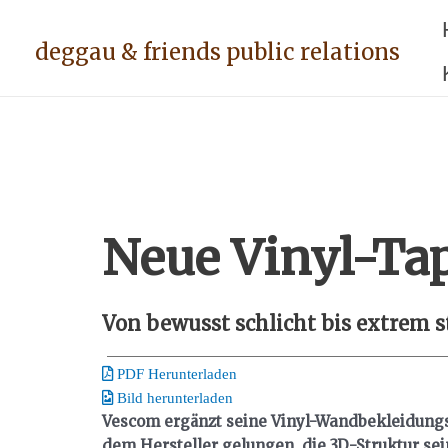
Skip
Post
to
navigation
deggau & friends public relations
content
Neue Vinyl-Tap
Von bewusst schlicht bis extrem s
PDF Herunterladen
Bild herunterladen
Vescom ergänzt seine Vinyl-Wandbekleidungs
dem Hersteller gelungen, die 3D-Struktur sei