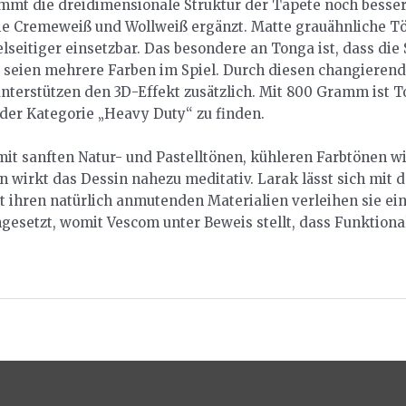
mt die dreidimensionale Struktur der Tapete noch besser 
e Cremeweiß und Wollweiß ergänzt. Matte grauähnliche Tö
seitiger einsetzbar. Das besondere an Tonga ist, dass die 
s seien mehrere Farben im Spiel. Durch diesen changierend
 unterstützen den 3D-Effekt zusätzlich. Mit 800 Gramm ist
 der Kategorie „Heavy Duty“ zu finden.
it sanften Natur- und Pastelltönen, kühleren Farbtönen wi
n wirkt das Dessin nahezu meditativ. Larak lässt sich mi
it ihren natürlich anmutenden Materialien verleihen sie 
esetzt, womit Vescom unter Beweis stellt, dass Funktiona