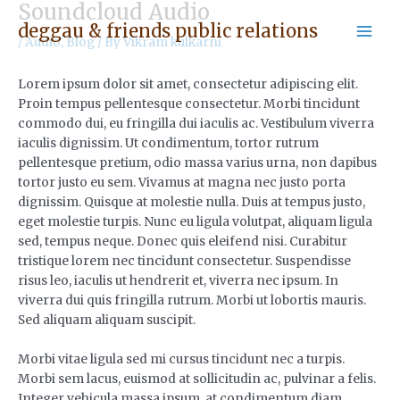
Soundcloud Audio
Skip
Post
Mai
deggau & friends public relations
to
navigation
/
Audio
,
Blog
/ By
Vikram kulkarni
Men
content
Lorem ipsum dolor sit amet, consectetur adipiscing elit.
Proin tempus pellentesque consectetur. Morbi tincidunt
commodo dui, eu fringilla dui iaculis ac. Vestibulum viverra
iaculis dignissim. Ut condimentum, tortor rutrum
pellentesque pretium, odio massa varius urna, non dapibus
tortor justo eu sem.
Vivamus at magna nec justo porta
dignissim. Quisque at molestie nulla. Duis at tempus justo,
eget molestie turpis. Nunc eu ligula volutpat, aliquam ligula
sed, tempus neque. Donec quis eleifend nisi. Curabitur
tristique lorem nec tincidunt consectetur. Suspendisse
risus leo, iaculis ut hendrerit et, viverra nec ipsum. In
viverra dui quis fringilla rutrum. Morbi ut lobortis mauris.
Sed aliquam aliquam suscipit.
Morbi vitae ligula sed mi cursus tincidunt nec a turpis.
Morbi sem lacus, euismod at sollicitudin ac, pulvinar a felis.
Integer vehicula massa ipsum, at condimentum diam