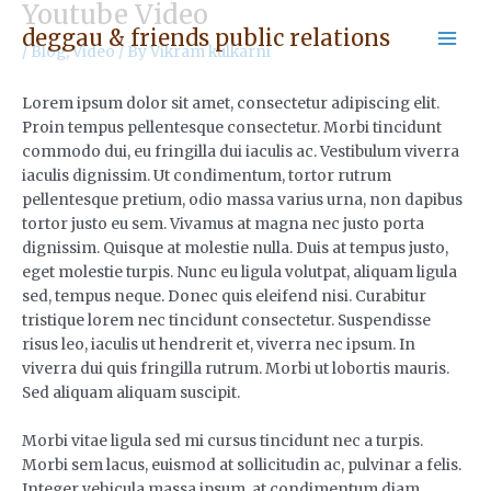
Youtube Video
Skip
Post
Mai
deggau & friends public relations
to
navigation
/
Blog
,
Video
/ By
Vikram kulkarni
Men
content
Lorem ipsum dolor sit amet, consectetur adipiscing elit.
Proin tempus pellentesque consectetur. Morbi tincidunt
commodo dui, eu fringilla dui iaculis ac. Vestibulum viverra
iaculis dignissim. Ut condimentum, tortor rutrum
pellentesque pretium, odio massa varius urna, non dapibus
tortor justo eu sem.
Vivamus at magna nec justo porta
dignissim. Quisque at molestie nulla. Duis at tempus justo,
eget molestie turpis. Nunc eu ligula volutpat, aliquam ligula
sed, tempus neque. Donec quis eleifend nisi. Curabitur
tristique lorem nec tincidunt consectetur. Suspendisse
risus leo, iaculis ut hendrerit et, viverra nec ipsum. In
viverra dui quis fringilla rutrum. Morbi ut lobortis mauris.
Sed aliquam aliquam suscipit.
Morbi vitae ligula sed mi cursus tincidunt nec a turpis.
Morbi sem lacus, euismod at sollicitudin ac, pulvinar a felis.
Integer vehicula massa ipsum, at condimentum diam